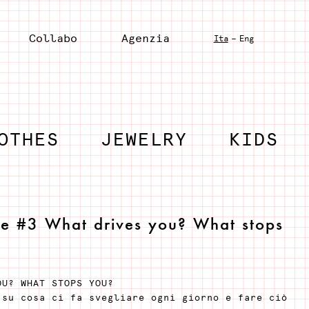
Collabo
Agenzia
-
Ita
Eng
OTHES
JEWELRY
KIDS
ne #3 What drives you? What stops
OU? WHAT STOPS YOU?
 su cosa ci fa svegliare ogni giorno e fare ciò