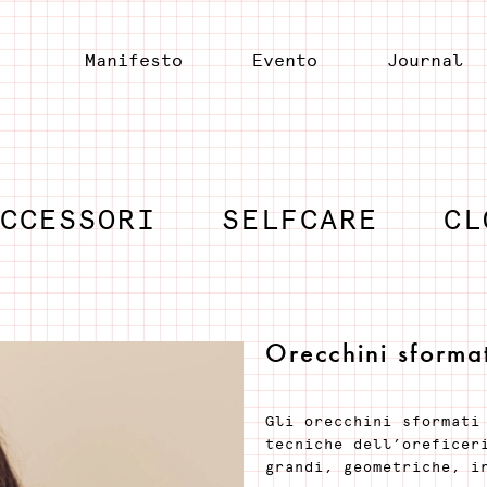
Manifesto
Evento
Journal
ACCESSORI
SELFCARE
CL
Orecchini sformat
Gli orecchini sformati
tecniche dell’oreficer
grandi, geometriche, i